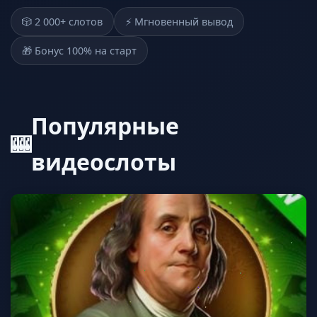
🎲 2 000+ слотов
⚡️ Мгновенный вывод
🎁 Бонус 100% на старт
Популярные
видеослоты