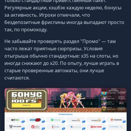
только стандартный приветственный пакет.
Регулярные акции, кэшбэк каждую неделю, бонусы
за активность. Игроки отмечали, что
бездепозитные фриспины иногда выпадают просто
так, по промокоду.
Не забывайте проверять раздел "Промо" — там
часто лежат приятные сюрпризы. Условия
отыгрыша обычно стандартные: x35 на слоты, но
иногда снижают до x20. По опыту, лучше играть в
старые проверенные автоматы, они лучше
считаются.