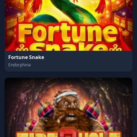
Fortune Snake
Endorphina