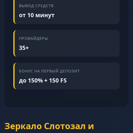
ВЫВОД СРЕДСТВ
от 10 минут
ПРОВАЙДЕРЫ
35+
БОНУС НА ПЕРВЫЙ ДЕПОЗИТ
до 150% + 150 FS
Зеркало Слотозал и