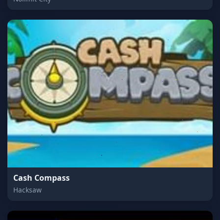
Cash Compass
Hacksaw