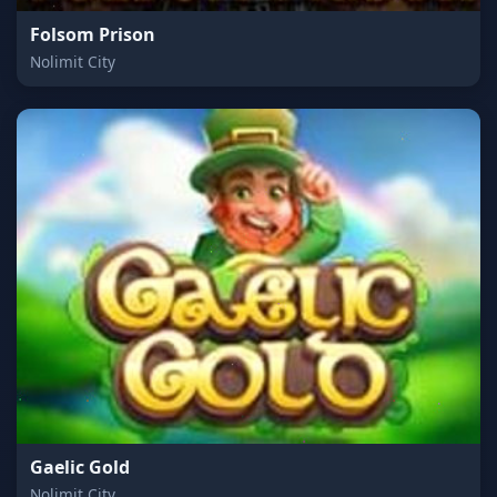
Folsom Prison
Nolimit City
Gaelic Gold
Nolimit City