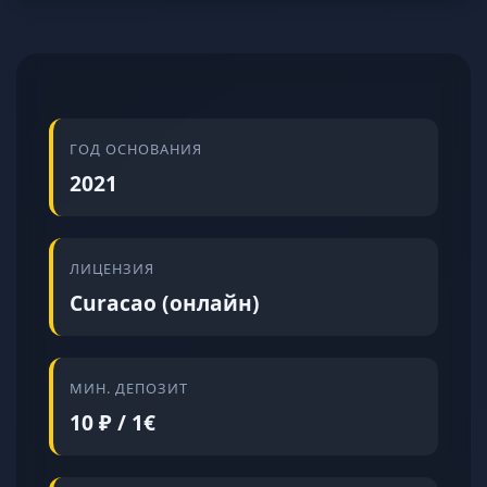
ГОД ОСНОВАНИЯ
2021
ЛИЦЕНЗИЯ
Curacao (онлайн)
МИН. ДЕПОЗИТ
10 ₽ / 1€