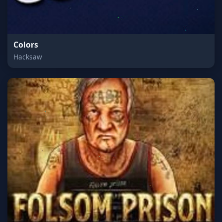
Colors
Hacksaw