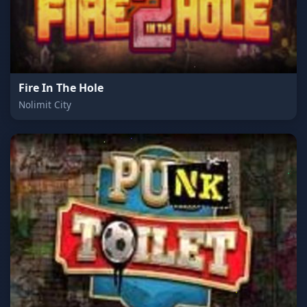
Fire In The Hole
Nolimit City