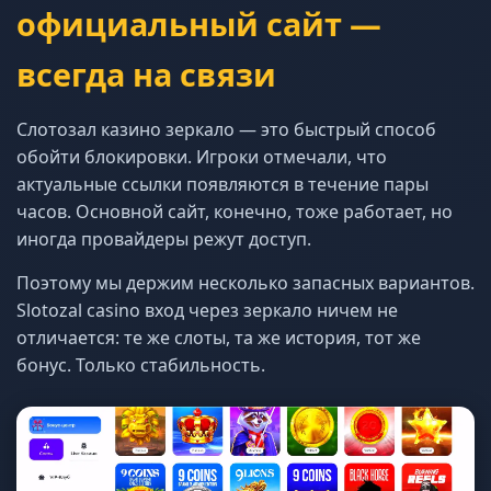
официальный сайт —
всегда на связи
Слотозал казино зеркало — это быстрый способ
обойти блокировки. Игроки отмечали, что
актуальные ссылки появляются в течение пары
часов. Основной сайт, конечно, тоже работает, но
иногда провайдеры режут доступ.
Поэтому мы держим несколько запасных вариантов.
Slotozal casino вход через зеркало ничем не
отличается: те же слоты, та же история, тот же
бонус. Только стабильность.